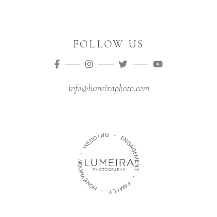
FOLLOW US
info@lumeiraphoto.com
G
N
-
I
D
E
D
N
E
W
G
A
G
-
E
M
N
E
O
N
O
M
T
Y
-
E
N
O
F
A
H
M
I
-
L
Y