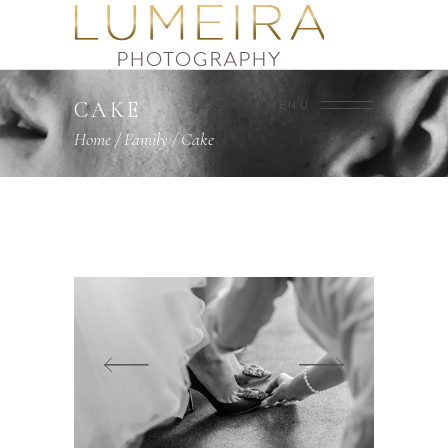
CAKE
MENU
Home
/
Family
/
Cake