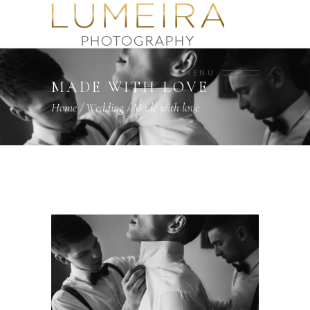
MENU
MADE WITH LOVE
Home
/
Wedding
/
Made with love