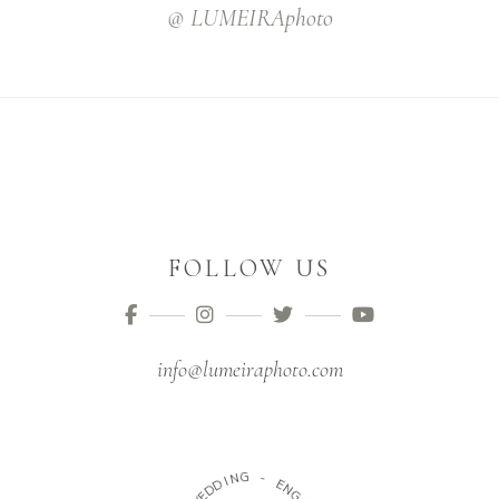
@ LUMEIRAphoto
FOLLOW US
info@lumeiraphoto.com
G
N
-
I
D
D
E
E
N
W