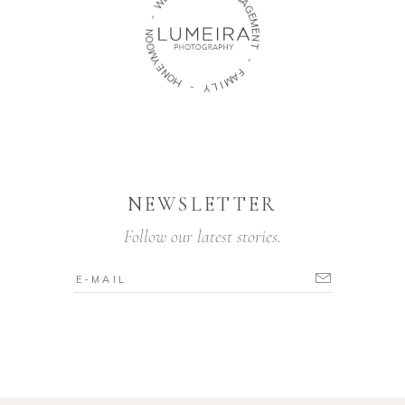
G
A
G
-
E
M
N
O
E
O
N
M
T
Y
E
-
N
O
F
H
A
M
-
I
L
Y
NEWSLETTER
Follow our latest stories.