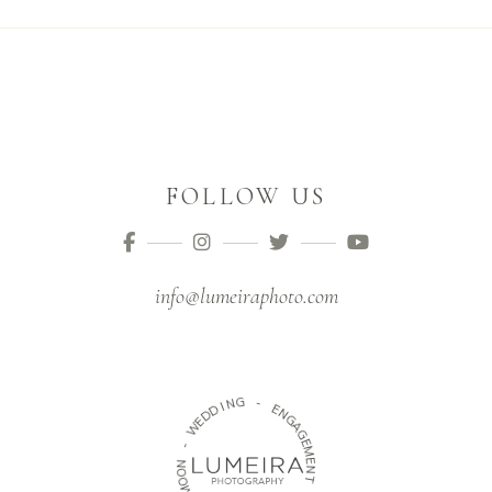
FOLLOW US
info@lumeiraphoto.com
G
N
-
I
D
E
D
N
E
G
W
A
G
-
E
M
N
E
O
N
O
T
M