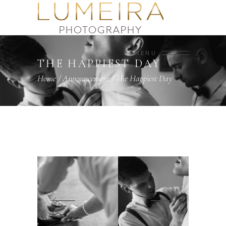
MENU
THE HAPPIEST DAY
Home
/
Announcement
/
The Happiest Day