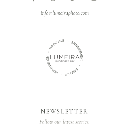
info@lumeiraphoto.com
N
G
I
D
D
-
E
W
E
N
G
-
A
N
G
O
E
O
M
M
E
Y
N
E
T
N
O
-
H
F
-
A
M
Y
I
L
NEWSLETTER
Follow our latest stories.