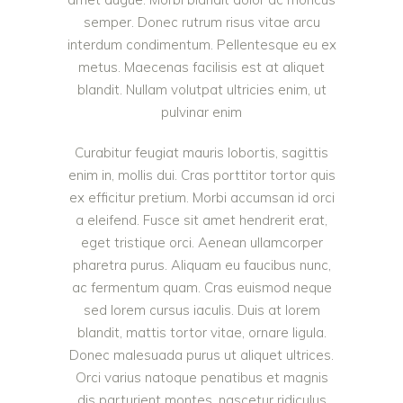
semper. Donec rutrum risus vitae arcu
interdum condimentum. Pellentesque eu ex
metus. Maecenas facilisis est at aliquet
blandit. Nullam volutpat ultricies enim, ut
pulvinar enim
Curabitur feugiat mauris lobortis, sagittis
enim in, mollis dui. Cras porttitor tortor quis
ex efficitur pretium. Morbi accumsan id orci
a eleifend. Fusce sit amet hendrerit erat,
eget tristique orci. Aenean ullamcorper
pharetra purus. Aliquam eu faucibus nunc,
ac fermentum quam. Cras euismod neque
sed lorem cursus iaculis. Duis at lorem
blandit, mattis tortor vitae, ornare ligula.
Donec malesuada purus ut aliquet ultrices.
Orci varius natoque penatibus et magnis
dis parturient montes, nascetur ridiculus