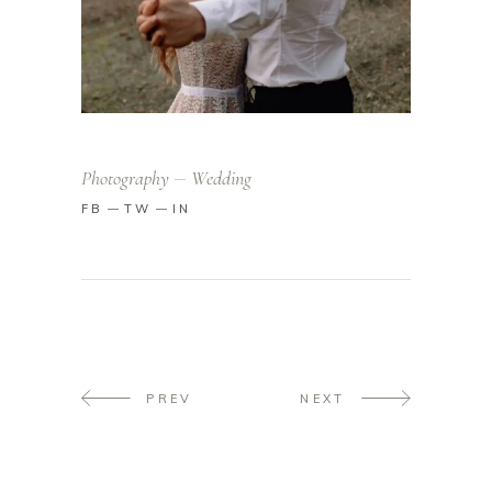
Photography
Wedding
FB
TW
IN
PREV
NEXT