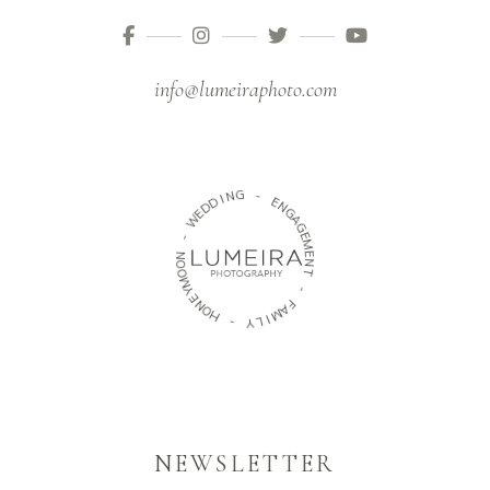
info@lumeiraphoto.com
N
G
I
D
D
-
E
W
E
N
G
-
A
N
G
O
E
O
M
M
E
Y
N
E
T
N
O
-
H
F
A
-
M
Y
I
L
NEWSLETTER